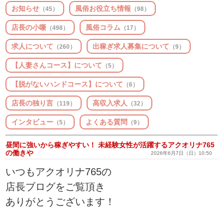
お知らせ
風俗お役立ち情報
（45）
（98）
店長の小噺
風俗コラム
（498）
（17）
求人について
出稼ぎ求人募集について
（260）
（9）
【人妻さんコース】について
（5）
【脱がないハンドコース】について
（6）
店長の独り言
高収入求人
（119）
（32）
インタビュー
よくある質問
（5）
（9）
昼間に強いから稼ぎやすい！ 未経験女性が活躍するアクオリナ765
の働きや
2026年6月7日（日）10:50
いつもアクオリナ765の
店長ブログをご覧頂き
ありがとうございます！