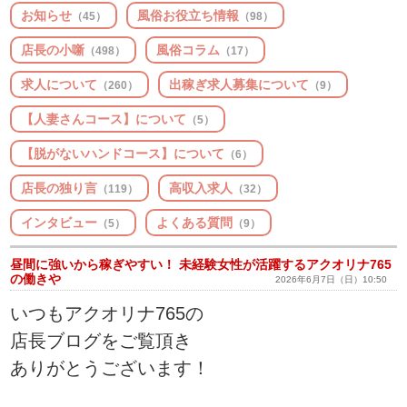
お知らせ
風俗お役立ち情報
（45）
（98）
店長の小噺
風俗コラム
（498）
（17）
求人について
出稼ぎ求人募集について
（260）
（9）
【人妻さんコース】について
（5）
【脱がないハンドコース】について
（6）
店長の独り言
高収入求人
（119）
（32）
インタビュー
よくある質問
（5）
（9）
昼間に強いから稼ぎやすい！ 未経験女性が活躍するアクオリナ765
の働きや
2026年6月7日（日）10:50
いつもアクオリナ765の
店長ブログをご覧頂き
ありがとうございます！