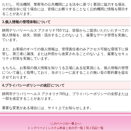
ただし、司法機関、警察等の公共機関による法令に基づく要請に協力する場合、
その他法令に従う場合には、皆様にお断りすることなく公的機関に情報を開示す
ることがあります。
3.個人情報の管理体制について
静岡デリバリーヘルス アクオリナ765では、皆様からご提供いただいたすべての
個人情報を、紛失、毀損・流出することのないよう、厳重なデータ管理を実施し
ています。
また、お客様のすべての個人情報は、管理責任者のみアクセス可能な環境下に保
管し、第三者に漏洩、または外部から改変されることのないよう、厳重なセキュ
リティ対策を実施しています。
もちろん、お客様の個人情報を知りうる立場にある従業員にも、個人情報の管理
について厳しく指導しており、当ポリシーに反することの無い旨の誓約書を提出
させております。
4.プライバシーポリシーの改訂について
静岡市デリバリーヘルス アクオリナ765は、プライバシーポリシーの全部または
一部を改定することがあります。
重要な変更がある場合には、サイト上でお知らせします。
↑このページの一番上へ↑
トップページ
｜
システム料金
｜
女の子一覧
｜
写メ日記一覧