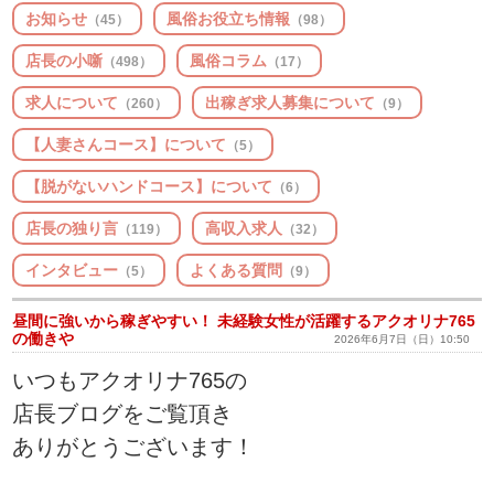
お知らせ
風俗お役立ち情報
（45）
（98）
店長の小噺
風俗コラム
（498）
（17）
求人について
出稼ぎ求人募集について
（260）
（9）
【人妻さんコース】について
（5）
【脱がないハンドコース】について
（6）
店長の独り言
高収入求人
（119）
（32）
インタビュー
よくある質問
（5）
（9）
昼間に強いから稼ぎやすい！ 未経験女性が活躍するアクオリナ765
の働きや
2026年6月7日（日）10:50
いつもアクオリナ765の
店長ブログをご覧頂き
ありがとうございます！